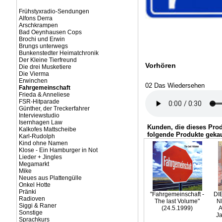
Frühstyxradio-Sendungen
Alfons Derra
Arschkrampen
Bad Oeynhausen Cops
Brochi und Erwin
Brungs unterwegs
Bunkenstedter Heimatchronik
Der Kleine Tierfreund
Vorhören
Die drei Musketiere
Die Vierma
Erwinchen
02 Das Wiedersehen
Fahrgemeinschaft
Frieda & Anneliese
FSR-Hitparade
Günther, der Treckerfahrer
Interviewstudio
Isernhagen Law
Kunden, die dieses Pro
Kalkofes Mattscheibe
folgende Produkte gekau
Karl-Rudolph
Kind ohne Namen
Klose - Ein Hamburger in Not
Lieder + Jingles
Megamarkt
Mike
Neues aus Plattengülle
Onkel Hotte
Pränki
"Fahrgemeinschaft -
DI
Radioven
The last Volume"
N
Siggi & Raner
(24.5.1999)
A
Sonstige
Ja
Sprachkurs