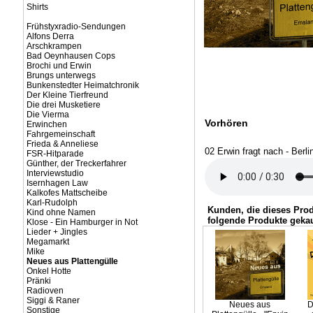
Shirts
Frühstyxradio-Sendungen
Alfons Derra
Arschkrampen
Bad Oeynhausen Cops
Brochi und Erwin
Brungs unterwegs
Bunkenstedter Heimatchronik
Der Kleine Tierfreund
Die drei Musketiere
Die Vierma
Vorhören
Erwinchen
Fahrgemeinschaft
Frieda & Anneliese
02 Erwin fragt nach - Berli
FSR-Hitparade
Günther, der Treckerfahrer
Interviewstudio
Isernhagen Law
Kalkofes Mattscheibe
Karl-Rudolph
Kunden, die dieses Pro
Kind ohne Namen
folgende Produkte gekau
Klose - Ein Hamburger in Not
Lieder + Jingles
Megamarkt
Mike
Neues aus Plattengülle
Onkel Hotte
Pränki
Radioven
Siggi & Raner
Neues aus
D
Sonstige