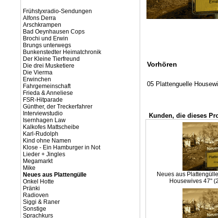
Frühstyxradio-Sendungen
Alfons Derra
Arschkrampen
Bad Oeynhausen Cops
Brochi und Erwin
Brungs unterwegs
Bunkenstedter Heimatchronik
Der Kleine Tierfreund
Vorhören
Die drei Musketiere
Die Vierma
Erwinchen
05 Plattenguelle Housew
Fahrgemeinschaft
Frieda & Anneliese
FSR-Hitparade
Günther, der Treckerfahrer
Interviewstudio
Kunden, die dieses Pr
Isernhagen Law
Kalkofes Mattscheibe
Karl-Rudolph
Kind ohne Namen
Klose - Ein Hamburger in Not
Lieder + Jingles
Megamarkt
Mike
Neues aus Plattengülle 
Neues aus Plattengülle
Housewives 47" (
Onkel Hotte
Pränki
Radioven
Siggi & Raner
Sonstige
Sprachkurs