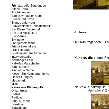
Frühstyxradio-Sendungen
Alfons Derra
Arschkrampen
Bad Oeynhausen Cops
Brochi und Erwin
Brungs unterwegs
Bunkenstedter Heimatchronik
Der Kleine Tierfreund
Vorhören
Die drei Musketiere
Die Vierma
Erwinchen
06 Erwin fragt nach - Di
Fahrgemeinschaft
Frieda & Anneliese
FSR-Hitparade
Günther, der Treckerfahrer
Interviewstudio
Kunden, die dieses Pr
Isernhagen Law
Kalkofes Mattscheibe
Karl-Rudolph
Kind ohne Namen
Klose - Ein Hamburger in Not
Lieder + Jingles
Megamarkt
Mike
Neues aus Plattengülle - "
Neues aus Plattengülle
Aprilscherz" (3
Onkel Hotte
Pränki
Radioven
Siggi & Raner
Sonstige
Sprachkurs