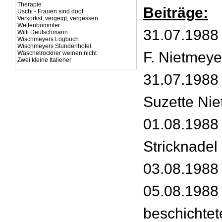
Therapie
Beiträge:
Uschi - Frauen sind doof
Verkorkst, vergeigt, vergessen
Weltenbummler
31.07.1988 -
Willi Deutschmann
Wischmeyers Logbuch
Wischmeyers Stundenhotel
F. Nietmeye
Wäschetrockner weinen nicht
Zwei kleine Italiener
31.07.1988 
Suzette Ni
01.08.1988 
Stricknadel
03.08.1988 
05.08.1988 
beschichtet