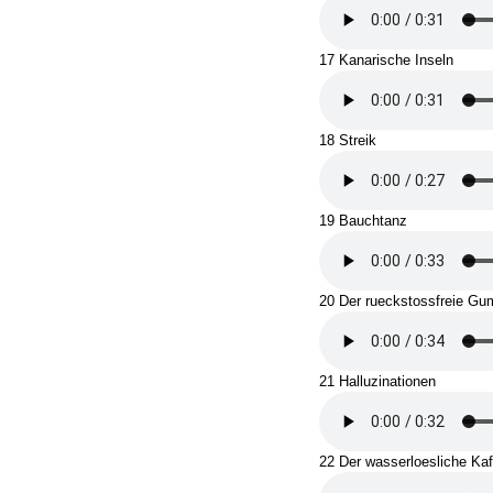
17 Kanarische Inseln
18 Streik
19 Bauchtanz
20 Der rueckstossfreie 
21 Halluzinationen
22 Der wasserloesliche Kaf