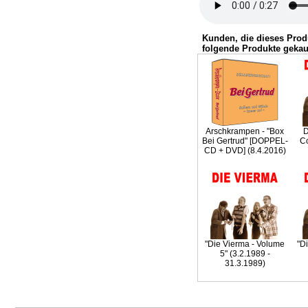
Kunden, die dieses Prod
folgende Produkte gekau
Arschkrampen - "Box
D
Bei Gertrud" [DOPPEL-
Co
CD + DVD] (8.4.2016)
"Die Vierma - Volume
"D
5" (3.2.1989 -
31.3.1989)