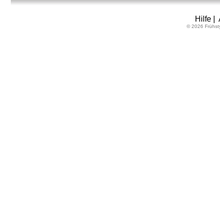
Hilfe
|
© 2026 Frühst