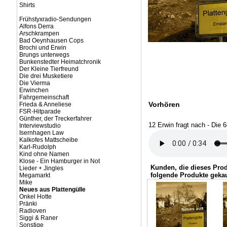
Shirts
Frühstyxradio-Sendungen
Alfons Derra
Arschkrampen
Bad Oeynhausen Cops
Brochi und Erwin
Brungs unterwegs
Bunkenstedter Heimatchronik
Der Kleine Tierfreund
Die drei Musketiere
Die Vierma
Erwinchen
Fahrgemeinschaft
Vorhören
Frieda & Anneliese
FSR-Hitparade
Günther, der Treckerfahrer
12 Erwin fragt nach - Die 6
Interviewstudio
Isernhagen Law
Kalkofes Mattscheibe
Karl-Rudolph
Kind ohne Namen
Klose - Ein Hamburger in Not
Kunden, die dieses Pro
Lieder + Jingles
folgende Produkte gekau
Megamarkt
Mike
Neues aus Plattengülle
Onkel Hotte
Pränki
Radioven
Siggi & Raner
Sonstige