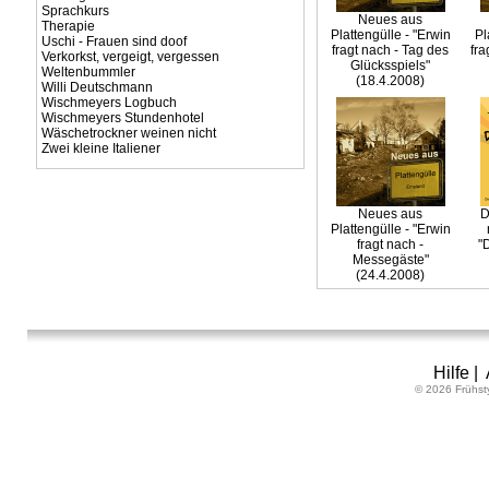
Sprachkurs
Neues aus
Therapie
Plattengülle - "Erwin
Pl
Uschi - Frauen sind doof
fragt nach - Tag des
fra
Verkorkst, vergeigt, vergessen
Glücksspiels"
Weltenbummler
(18.4.2008)
Willi Deutschmann
Wischmeyers Logbuch
Wischmeyers Stundenhotel
Wäschetrockner weinen nicht
Zwei kleine Italiener
Neues aus
D
Plattengülle - "Erwin
fragt nach -
"
Messegäste"
(24.4.2008)
Hilfe
|
© 2026 Frühst