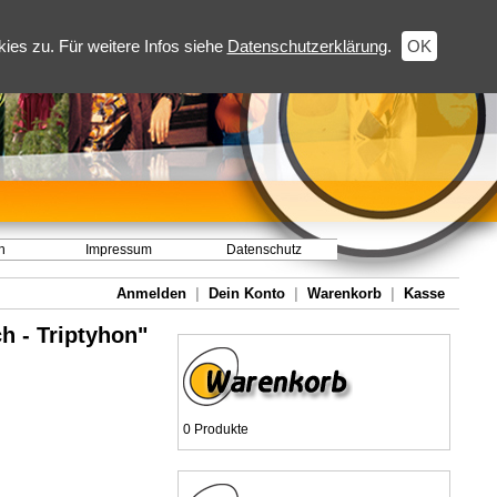
es zu. Für weitere Infos siehe
Datenschutzerklärung
.
OK
h
Impressum
Datenschutz
Anmelden
|
Dein Konto
|
Warenkorb
|
Kasse
h - Triptyhon"
0 Produkte