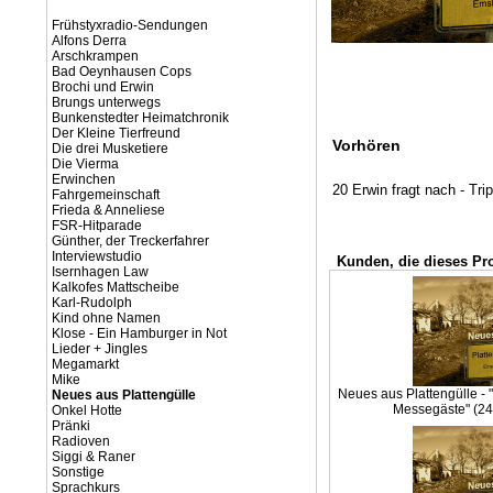
Frühstyxradio-Sendungen
Alfons Derra
Arschkrampen
Bad Oeynhausen Cops
Brochi und Erwin
Brungs unterwegs
Bunkenstedter Heimatchronik
Der Kleine Tierfreund
Vorhören
Die drei Musketiere
Die Vierma
Erwinchen
20 Erwin fragt nach - Tri
Fahrgemeinschaft
Frieda & Anneliese
FSR-Hitparade
Günther, der Treckerfahrer
Interviewstudio
Kunden, die dieses Pr
Isernhagen Law
Kalkofes Mattscheibe
Karl-Rudolph
Kind ohne Namen
Klose - Ein Hamburger in Not
Lieder + Jingles
Megamarkt
Mike
Neues aus Plattengülle - "
Neues aus Plattengülle
Messegäste" (24
Onkel Hotte
Pränki
Radioven
Siggi & Raner
Sonstige
Sprachkurs