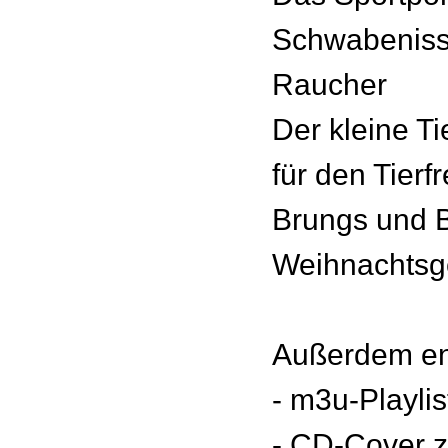
Schwabeniss
Raucher
Der kleine Ti
für den Tierf
Brungs und B
Weihnachtsg
Außerdem en
- m3u-Playlis
- CD-Cover 