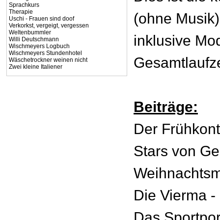
Sprachkurs
Therapie
(ohne Musik
Uschi - Frauen sind doof
Verkorkst, vergeigt, vergessen
Weltenbummler
inklusive Mo
Willi Deutschmann
Wischmeyers Logbuch
Wischmeyers Stundenhotel
Gesamtlaufzei
Wäschetrockner weinen nicht
Zwei kleine Italiener
Beiträge:
Der Frühkont
Stars von Ge
Weihnachts
Die Vierma -
Das Sportpor