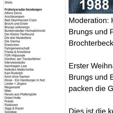
Shirts
Frühstyxradio-Sendungen
Alfons Derra
Arschkrampen
Moderation:
Bad Oeynhausen Cops
Brochi und Erwin
Brungs unterwegs
Brungs und 
Bunkenstedter Heimatchronik
Der Kleine Tierfreund
Die drei Musketiere
Brochterbec
Die Vierma
Erwinchen
Fahrgemeinschaft
Frieda & Anneliese
FSR-Hitparade
Günther, der Treckerfahrer
Interviewstudio
Erster Weihn
Isernhagen Law
Kalkofes Mattscheibe
Karl-Rudolph
Brungs und 
Kind ohne Namen
Klose - Ein Hamburger in Not
Lieder + Jingles
packen die 
Megamarkt
Mike
Neues aus Plattengülle
Onkel Hotte
Pränki
Radioven
Siggi & Raner
Dies ist die
Sonstige