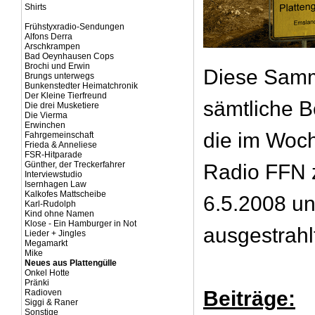
Shirts
Frühstyxradio-Sendungen
Alfons Derra
Arschkrampen
Bad Oeynhausen Cops
Brochi und Erwin
Diese Samm
Brungs unterwegs
Bunkenstedter Heimatchronik
Der Kleine Tierfreund
sämtliche B
Die drei Musketiere
Die Vierma
Erwinchen
die im Woc
Fahrgemeinschaft
Frieda & Anneliese
FSR-Hitparade
Günther, der Treckerfahrer
Radio FFN 
Interviewstudio
Isernhagen Law
Kalkofes Mattscheibe
6.5.2008 u
Karl-Rudolph
Kind ohne Namen
Klose - Ein Hamburger in Not
ausgestrahl
Lieder + Jingles
Megamarkt
Mike
Neues aus Plattengülle
Onkel Hotte
Pränki
Beiträge:
Radioven
Siggi & Raner
Sonstige