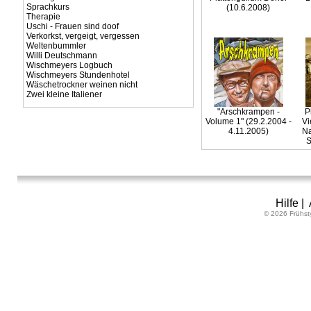
Sprachkurs
(10.6.2008)
Therapie
Uschi - Frauen sind doof
Verkorkst, vergeigt, vergessen
Weltenbummler
Willi Deutschmann
Wischmeyers Logbuch
Wischmeyers Stundenhotel
Wäschetrockner weinen nicht
Zwei kleine Italiener
"Arschkrampen -
P
Volume 1" (29.2.2004 -
Vi
4.11.2005)
Na
S
Hilfe
|
© 2026 Frühst