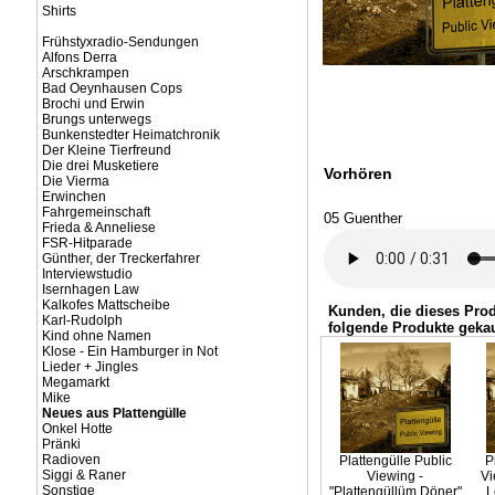
Shirts
Frühstyxradio-Sendungen
Alfons Derra
Arschkrampen
Bad Oeynhausen Cops
Brochi und Erwin
Brungs unterwegs
Bunkenstedter Heimatchronik
Der Kleine Tierfreund
Die drei Musketiere
Vorhören
Die Vierma
Erwinchen
Fahrgemeinschaft
05 Guenther
Frieda & Anneliese
FSR-Hitparade
Günther, der Treckerfahrer
Interviewstudio
Isernhagen Law
Kalkofes Mattscheibe
Kunden, die dieses Pro
Karl-Rudolph
folgende Produkte gekau
Kind ohne Namen
Klose - Ein Hamburger in Not
Lieder + Jingles
Megamarkt
Mike
Neues aus Plattengülle
Onkel Hotte
Pränki
Radioven
Plattengülle Public
P
Siggi & Raner
Viewing -
Vi
Sonstige
"Plattengüllüm Döner"
L