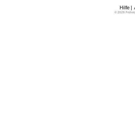
Hilfe
|
© 2026 Frühst