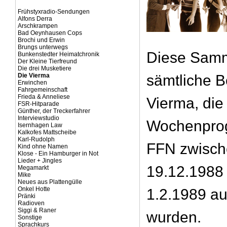
Frühstyxradio-Sendungen
Alfons Derra
Arschkrampen
Bad Oeynhausen Cops
Brochi und Erwin
Brungs unterwegs
Diese Samm
Bunkenstedter Heimatchronik
Der Kleine Tierfreund
Die drei Musketiere
Die Vierma
sämtliche B
Erwinchen
Fahrgemeinschaft
Frieda & Anneliese
Vierma, die
FSR-Hitparade
Günther, der Treckerfahrer
Interviewstudio
Wochenpro
Isernhagen Law
Kalkofes Mattscheibe
Karl-Rudolph
FFN zwisc
Kind ohne Namen
Klose - Ein Hamburger in Not
Lieder + Jingles
19.12.1988
Megamarkt
Mike
Neues aus Plattengülle
Onkel Hotte
1.2.1989 au
Pränki
Radioven
Siggi & Raner
wurden.
Sonstige
Sprachkurs