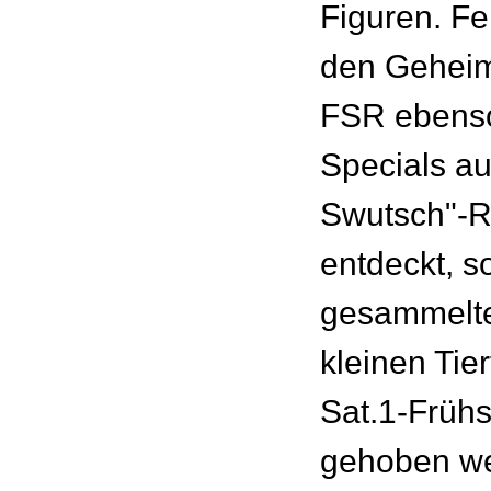
Figuren. Fe
den Geheim
FSR ebenso
Specials au
Swutsch"-R
entdeckt, s
gesammelt
kleinen Tie
Sat.1-Früh
gehoben w