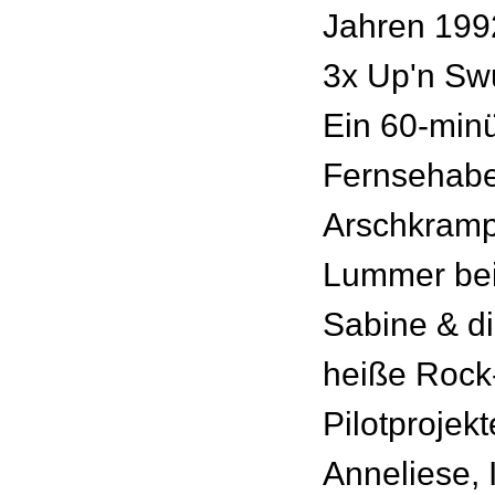
Jahren 199
3x Up'n Sw
Ein 60-minü
Fernsehabe
Arschkramp
Lummer bei
Sabine & di
heiße Rock
Pilotprojek
Anneliese,