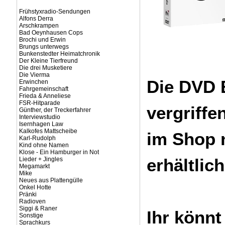
Frühstyxradio-Sendungen
Alfons Derra
Arschkrampen
Bad Oeynhausen Cops
Brochi und Erwin
Brungs unterwegs
Bunkenstedter Heimatchronik
Der Kleine Tierfreund
Die drei Musketiere
Die Vierma
Die DVD B
Erwinchen
Fahrgemeinschaft
Frieda & Anneliese
FSR-Hitparade
vergriffe
Günther, der Treckerfahrer
Interviewstudio
Isernhagen Law
Kalkofes Mattscheibe
im Shop 
Karl-Rudolph
Kind ohne Namen
Klose - Ein Hamburger in Not
erhältlich
Lieder + Jingles
Megamarkt
Mike
Neues aus Plattengülle
Onkel Hotte
Pränki
Radioven
Siggi & Raner
Ihr könnt
Sonstige
Sprachkurs