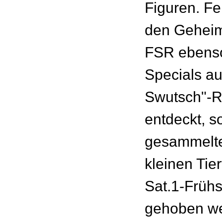
Figuren. Fe
den Geheim
FSR ebenso
Specials au
Swutsch"-R
entdeckt, s
gesammelt
kleinen Tie
Sat.1-Früh
gehoben w