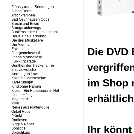
Frühstyxradio-Sendungen
Alfons Derra
Arschkrampen
Bad Oeynhausen Cops
Brochi und Erwin
Brungs unterwegs
Bunkenstedter Heimatchronik
Der Kleine Tierfreund
Die drei Musketiere
Die Vierma
Die DVD B
Erwinchen
Fahrgemeinschaft
Frieda & Anneliese
FSR-Hitparade
vergriffe
Günther, der Treckerfahrer
Interviewstudio
Isernhagen Law
Kalkofes Mattscheibe
im Shop 
Karl-Rudolph
Kind ohne Namen
Klose - Ein Hamburger in Not
erhältlich
Lieder + Jingles
Megamarkt
Mike
Neues aus Plattengülle
Onkel Hotte
Pränki
Radioven
Siggi & Raner
Ihr könnt
Sonstige
Sprachkurs