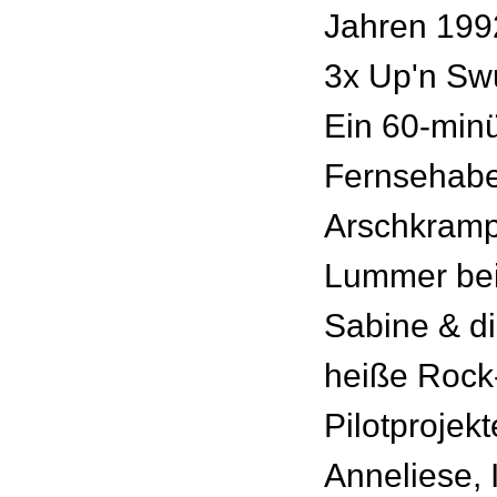
Jahren 199
3x Up'n Sw
Ein 60-minü
Fernsehabe
Arschkramp
Lummer bei
Sabine & di
heiße Rock
Pilotprojek
Anneliese,