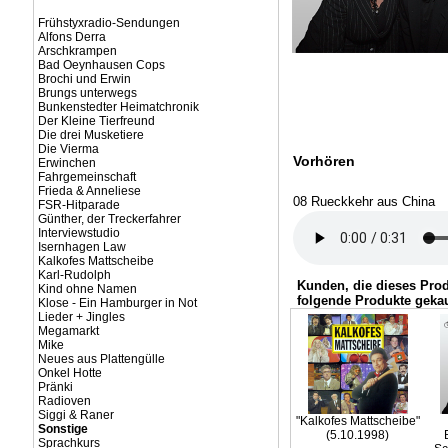
Frühstyxradio-Sendungen
Alfons Derra
Arschkrampen
Bad Oeynhausen Cops
Brochi und Erwin
Brungs unterwegs
Bunkenstedter Heimatchronik
Der Kleine Tierfreund
Die drei Musketiere
Die Vierma
Vorhören
Erwinchen
Fahrgemeinschaft
Frieda & Anneliese
08 Rueckkehr aus China
FSR-Hitparade
Günther, der Treckerfahrer
Interviewstudio
Isernhagen Law
Kalkofes Mattscheibe
Karl-Rudolph
Kunden, die dieses Pro
Kind ohne Namen
folgende Produkte gekau
Klose - Ein Hamburger in Not
Lieder + Jingles
Megamarkt
Mike
Neues aus Plattengülle
Onkel Hotte
Pränki
Radioven
Siggi & Raner
"Kalkofes Mattscheibe"
Sonstige
(5.10.1998)
Sprachkurs