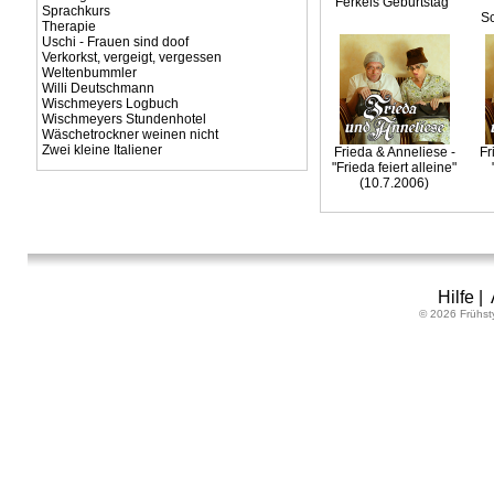
Ferkels Geburtstag"
Sprachkurs
Sc
Therapie
Uschi - Frauen sind doof
Verkorkst, vergeigt, vergessen
Weltenbummler
Willi Deutschmann
Wischmeyers Logbuch
Wischmeyers Stundenhotel
Wäschetrockner weinen nicht
Zwei kleine Italiener
Frieda & Anneliese -
Fr
"Frieda feiert alleine"
(10.7.2006)
Hilfe
|
© 2026 Frühst