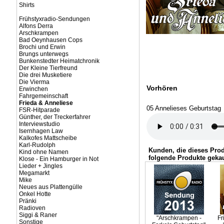
Shirts
Frühstyxradio-Sendungen
Alfons Derra
Arschkrampen
Bad Oeynhausen Cops
Brochi und Erwin
Brungs unterwegs
Bunkenstedter Heimatchronik
Der Kleine Tierfreund
Die drei Musketiere
Die Vierma
Vorhören
Erwinchen
Fahrgemeinschaft
Frieda & Anneliese
05 Annelieses Geburtstag
FSR-Hitparade
Günther, der Treckerfahrer
Interviewstudio
Isernhagen Law
Kalkofes Mattscheibe
Karl-Rudolph
Kunden, die dieses Pro
Kind ohne Namen
folgende Produkte gekau
Klose - Ein Hamburger in Not
Lieder + Jingles
Megamarkt
Mike
Neues aus Plattengülle
Onkel Hotte
Pränki
Radioven
Siggi & Raner
"Arschkrampen -
Fr
Sonstige