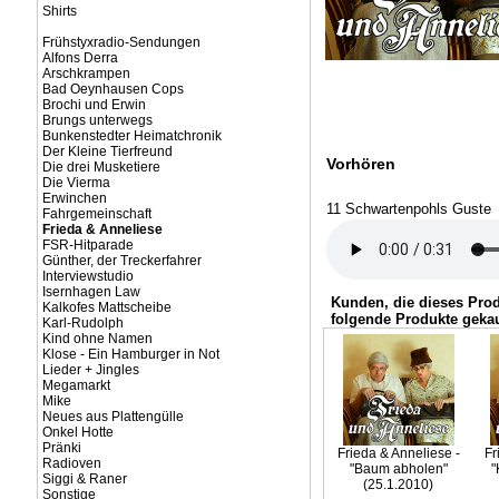
Shirts
Frühstyxradio-Sendungen
Alfons Derra
Arschkrampen
Bad Oeynhausen Cops
Brochi und Erwin
Brungs unterwegs
Bunkenstedter Heimatchronik
Der Kleine Tierfreund
Vorhören
Die drei Musketiere
Die Vierma
Erwinchen
11 Schwartenpohls Guste
Fahrgemeinschaft
Frieda & Anneliese
FSR-Hitparade
Günther, der Treckerfahrer
Interviewstudio
Isernhagen Law
Kunden, die dieses Pro
Kalkofes Mattscheibe
folgende Produkte gekau
Karl-Rudolph
Kind ohne Namen
Klose - Ein Hamburger in Not
Lieder + Jingles
Megamarkt
Mike
Neues aus Plattengülle
Onkel Hotte
Pränki
Frieda & Anneliese -
Fr
Radioven
"Baum abholen"
"
Siggi & Raner
(25.1.2010)
Sonstige