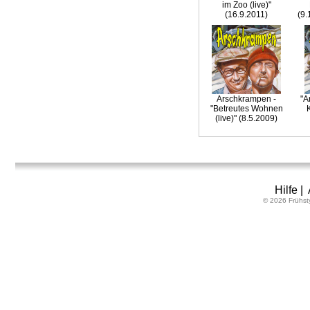
im Zoo (live)"
(16.9.2011)
(9.
Arschkrampen -
"A
"Betreutes Wohnen
(live)" (8.5.2009)
Hilfe
|
© 2026 Frühst