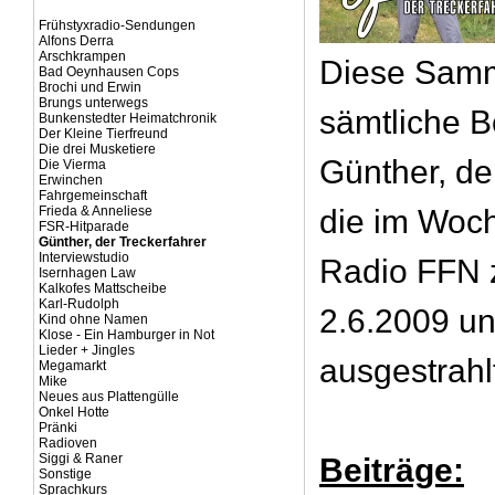
Frühstyxradio-Sendungen
Alfons Derra
Arschkrampen
Diese Samm
Bad Oeynhausen Cops
Brochi und Erwin
Brungs unterwegs
sämtliche B
Bunkenstedter Heimatchronik
Der Kleine Tierfreund
Die drei Musketiere
Günther, de
Die Vierma
Erwinchen
Fahrgemeinschaft
Frieda & Anneliese
die im Woc
FSR-Hitparade
Günther, der Treckerfahrer
Interviewstudio
Radio FFN 
Isernhagen Law
Kalkofes Mattscheibe
Karl-Rudolph
2.6.2009 u
Kind ohne Namen
Klose - Ein Hamburger in Not
Lieder + Jingles
ausgestrahl
Megamarkt
Mike
Neues aus Plattengülle
Onkel Hotte
Pränki
Radioven
Siggi & Raner
Beiträge:
Sonstige
Sprachkurs