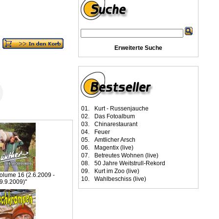
Erweiterte Suche
01.
Kurt - Russenjauche
02.
Das Fotoalbum
03.
Chinarestaurant
04.
Feuer
05.
Amtlicher Arsch
06.
Magentix (live)
07.
Betreutes Wohnen (live)
08.
50 Jahre Weitstrull-Rekord
09.
Kurt im Zoo (live)
Volume 16 (2.6.2009 -
10.
Wahlbeschiss (live)
9.9.2009)"