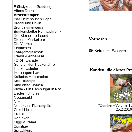
Frühstyxradio-Sendungen
Alfons Derra
Arschkrampen
Bad Oeynhausen Cops
Brochi und Erwin
Brungs unterwegs
Bunkenstedter Heimatchronik
Der Kleine Tierfreund
Vorhören
Die drei Musketiere
Die Vierma
Erwinchen
06 Betreutes Wohnen
Fahrgemeinschaft
Frieda & Anneliese
FSR-Hitparade
Günther, der Treckerfahrer
Interviewstudio
Kunden, die dieses Pr
Isernhagen Law
Kalkofes Mattscheibe
Karl-Rudolph
Kind ohne Namen
Klose - Ein Hamburger in Not
Lieder + Jingles
Megamarkt
Mike
"Günther - Volume 18
Neues aus Plattengülle
25.2.2010
Onkel Hotte
Pränki
Radioven
Siggi & Raner
Sonstige
Sprachkurs