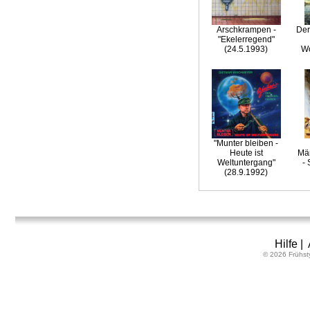
Arschkrampen -
Der
"Ekelerregend"
(24.5.1993)
Wo
"Munter bleiben -
Heute ist
Mär
Weltuntergang"
- 
(28.9.1992)
Hilfe
|
© 2026 Frühst