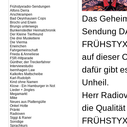
Frühstyxradio-Sendungen
Alfons Derra
Arschkrampen
Das Geheim
Bad Oeynhausen Cops
Brochi und Erwin
Brungs unterwegs
Sendung D
Bunkenstedter Heimatchronik
Der Kleine Tierfreund
Die drei Musketiere
FRÜHSTYXR
Die Vierma
Erwinchen
Fahrgemeinschaft
Frieda & Anneliese
auf dieser C
FSR-Hitparade
Günther, der Treckerfahrer
Interviewstudio
dafür gibt 
Isernhagen Law
Kalkofes Mattscheibe
Karl-Rudolph
Unheil.
Kind ohne Namen
Klose - Ein Hamburger in Not
Lieder + Jingles
Herr Radiov
Megamarkt
Mike
Neues aus Plattengülle
die Qualität
Onkel Hotte
Pränki
Radioven
Siggi & Raner
FRÜHSTYX
Sonstige
Sprachkurs