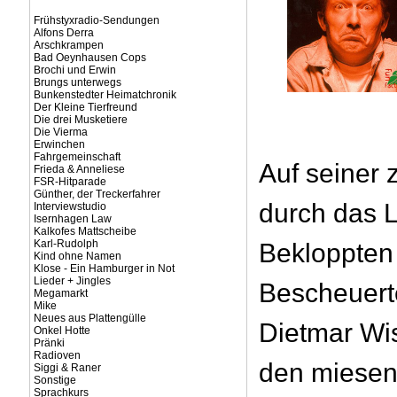
Frühstyxradio-Sendungen
Alfons Derra
Arschkrampen
Bad Oeynhausen Cops
Brochi und Erwin
Brungs unterwegs
Bunkenstedter Heimatchronik
Der Kleine Tierfreund
Die drei Musketiere
Die Vierma
Erwinchen
Fahrgemeinschaft
Auf seiner 
Frieda & Anneliese
FSR-Hitparade
Günther, der Treckerfahrer
durch das 
Interviewstudio
Isernhagen Law
Kalkofes Mattscheibe
Karl-Rudolph
Bekloppten
Kind ohne Namen
Klose - Ein Hamburger in Not
Lieder + Jingles
Bescheuert
Megamarkt
Mike
Neues aus Plattengülle
Dietmar Wi
Onkel Hotte
Pränki
Radioven
den miesen
Siggi & Raner
Sonstige
Sprachkurs