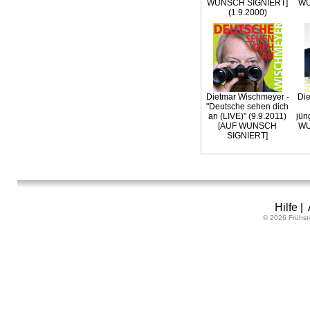
WUNSCH SIGNIERT]
WU
(1.9.2000)
Dietmar Wischmeyer -
Die
"Deutsche sehen dich
an (LIVE)" (9.9.2011)
jün
[AUF WUNSCH
WU
SIGNIERT]
Hilfe
|
© 2026 Frühst