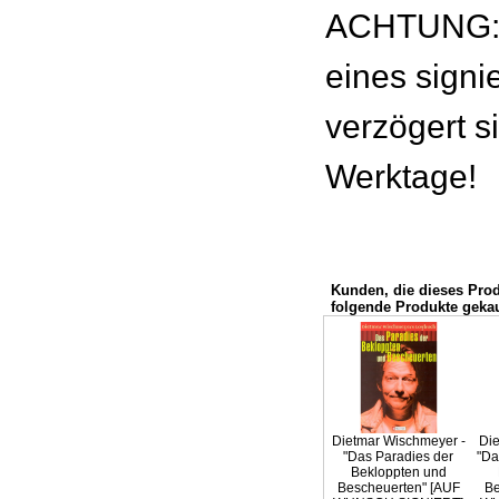
ACHTUNG: 
eines signie
verzögert s
Werktage!
Kunden, die dieses Pro
folgende Produkte gekau
Dietmar Wischmeyer -
Die
"Das Paradies der
"Da
Bekloppten und
Bescheuerten" [AUF
Be