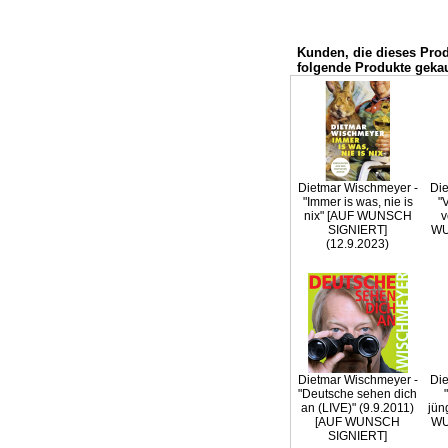
Kunden, die dieses Pro
folgende Produkte gekau
Dietmar Wischmeyer -
Die
"Immer is was, nie is
"
nix" [AUF WUNSCH
v
SIGNIERT]
WU
(12.9.2023)
Dietmar Wischmeyer -
Die
"Deutsche sehen dich
an (LIVE)" (9.9.2011)
jün
[AUF WUNSCH
WU
SIGNIERT]