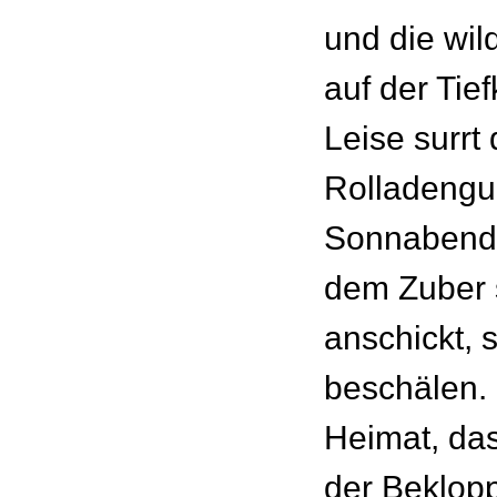
und die wil
auf der Tief
Leise surrt 
Rolladengur
Sonnabends
dem Zuber s
anschickt, 
beschälen. H
Heimat, das
der Beklopp