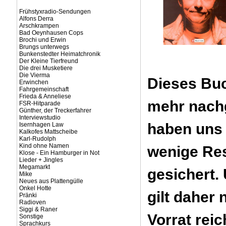
Frühstyxradio-Sendungen
Alfons Derra
Arschkrampen
Bad Oeynhausen Cops
Brochi und Erwin
Brungs unterwegs
Bunkenstedter Heimatchronik
Der Kleine Tierfreund
Die drei Musketiere
Die Vierma
Dieses Buc
Erwinchen
Fahrgemeinschaft
Frieda & Anneliese
mehr nachg
FSR-Hitparade
Günther, der Treckerfahrer
Interviewstudio
haben uns 
Isernhagen Law
Kalkofes Mattscheibe
Karl-Rudolph
Kind ohne Namen
wenige Re
Klose - Ein Hamburger in Not
Lieder + Jingles
Megamarkt
gesichert.
Mike
Neues aus Plattengülle
Onkel Hotte
gilt daher 
Pränki
Radioven
Siggi & Raner
Vorrat reic
Sonstige
Sprachkurs