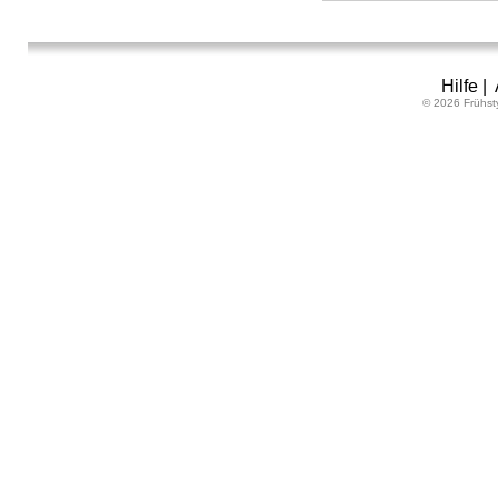
Hilfe
|
© 2026 Frühst