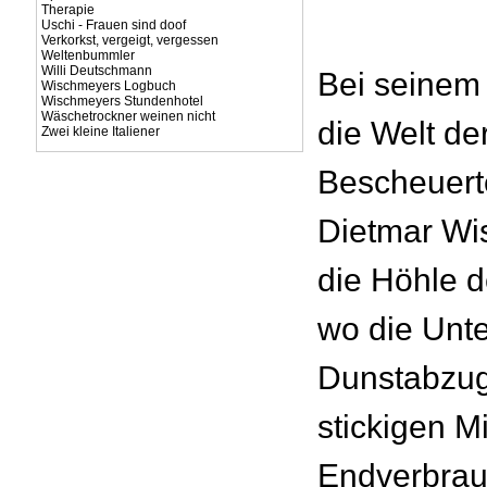
Therapie
Uschi - Frauen sind doof
Verkorkst, vergeigt, vergessen
Weltenbummler
Willi Deutschmann
Bei seinem 
Wischmeyers Logbuch
Wischmeyers Stundenhotel
Wäschetrockner weinen nicht
die Welt de
Zwei kleine Italiener
Bescheuerte
Dietmar Wis
die Höhle d
wo die Unt
Dunstabzu
stickigen M
Endverbrauc