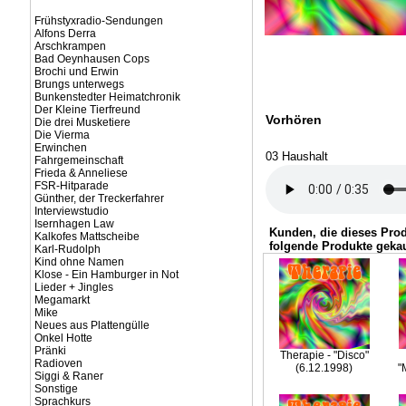
Frühstyxradio-Sendungen
Alfons Derra
Arschkrampen
Bad Oeynhausen Cops
Brochi und Erwin
Brungs unterwegs
Bunkenstedter Heimatchronik
Der Kleine Tierfreund
Vorhören
Die drei Musketiere
Die Vierma
Erwinchen
03 Haushalt
Fahrgemeinschaft
Frieda & Anneliese
FSR-Hitparade
Günther, der Treckerfahrer
Interviewstudio
Isernhagen Law
Kunden, die dieses Pro
Kalkofes Mattscheibe
folgende Produkte gekau
Karl-Rudolph
Kind ohne Namen
Klose - Ein Hamburger in Not
Lieder + Jingles
Megamarkt
Mike
Neues aus Plattengülle
Onkel Hotte
Pränki
Therapie - "Disco"
Radioven
(6.12.1998)
"
Siggi & Raner
Sonstige
Sprachkurs