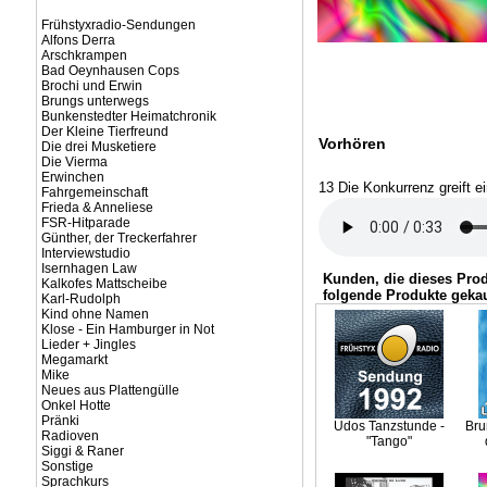
Frühstyxradio-Sendungen
Alfons Derra
Arschkrampen
Bad Oeynhausen Cops
Brochi und Erwin
Brungs unterwegs
Bunkenstedter Heimatchronik
Der Kleine Tierfreund
Vorhören
Die drei Musketiere
Die Vierma
Erwinchen
13 Die Konkurrenz greift ei
Fahrgemeinschaft
Frieda & Anneliese
FSR-Hitparade
Günther, der Treckerfahrer
Interviewstudio
Isernhagen Law
Kunden, die dieses Pro
Kalkofes Mattscheibe
folgende Produkte gekau
Karl-Rudolph
Kind ohne Namen
Klose - Ein Hamburger in Not
Lieder + Jingles
Megamarkt
Mike
Neues aus Plattengülle
Onkel Hotte
Pränki
Udos Tanzstunde -
Bru
Radioven
"Tango"
Siggi & Raner
Sonstige
Sprachkurs