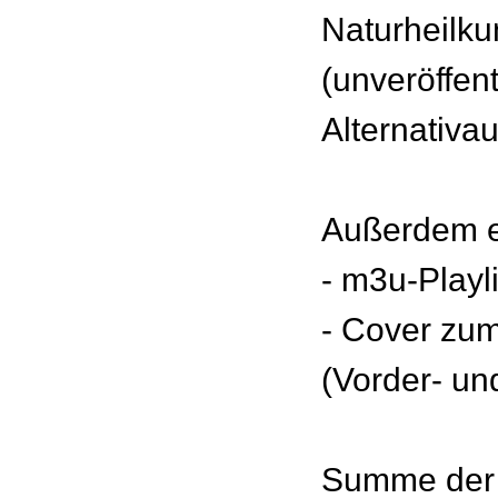
Naturheilk
(unveröffent
Alternativa
Außerdem e
- m3u-Playl
- Cover zu
(Vorder- un
Summe der 