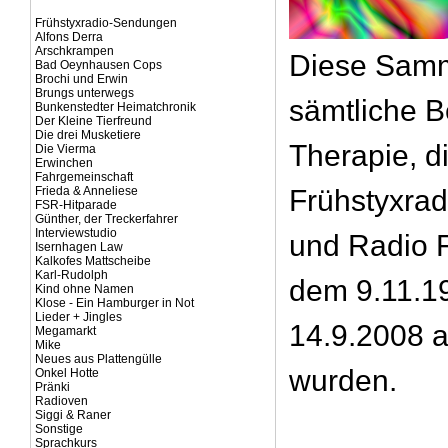
Frühstyxradio-Sendungen
Alfons Derra
Arschkrampen
Diese Samm
Bad Oeynhausen Cops
Brochi und Erwin
Brungs unterwegs
sämtliche B
Bunkenstedter Heimatchronik
Der Kleine Tierfreund
Die drei Musketiere
Therapie, d
Die Vierma
Erwinchen
Fahrgemeinschaft
Frieda & Anneliese
Frühstyxra
FSR-Hitparade
Günther, der Treckerfahrer
Interviewstudio
und Radio 
Isernhagen Law
Kalkofes Mattscheibe
Karl-Rudolph
dem 9.11.1
Kind ohne Namen
Klose - Ein Hamburger in Not
Lieder + Jingles
14.9.2008 a
Megamarkt
Mike
Neues aus Plattengülle
wurden.
Onkel Hotte
Pränki
Radioven
Siggi & Raner
Sonstige
Sprachkurs