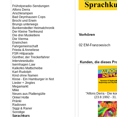
Frühstyxradio-Sendungen
Alfons Derra
Arschkrampen
Bad Oeynhausen Cops
Brochi und Erwin
Brungs unterwegs
Bunkenstedter Heimatchronik
Der Kleine Tierfreund
Vorhören
Die drei Musketiere
Die Vierma
Erwinchen
02 EM-Franzoesisch
Fahrgemeinschaft
Frieda & Anneliese
FSR-Hitparade
Günther, der Treckerfahrer
Interviewstudio
Kunden, die dieses Pr
Isernhagen Law
Kalkofes Mattscheibe
Karl-Rudolph
Kind ohne Namen
Klose - Ein Hamburger in Not
Lieder + Jingles
Megamarkt
Mike
"Alfons Derra - Die ko
Neues aus Plattengülle
(23.8.1992 - 31
Onkel Hotte
Pränki
Radioven
Siggi & Raner
Sonstige
Sprachkurs