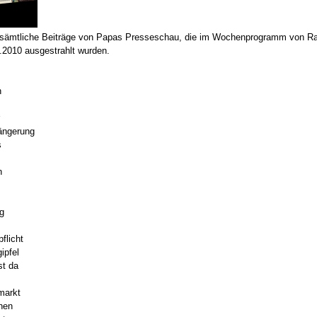
 sämtliche Beiträge von Papas Presseschau, die im Wochenprogramm von R
.2010 ausgestrahlt wurden.
n
längerung
s
n
g
flicht
ipfel
st da
markt
hen