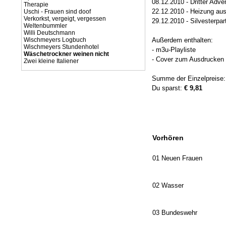
08.12.2010 - Dritter Adve
Therapie
22.12.2010 - Heizung aus
Uschi - Frauen sind doof
Verkorkst, vergeigt, vergessen
29.12.2010 - Silvesterpar
Weltenbummler
Willi Deutschmann
Wischmeyers Logbuch
Außerdem enthalten:
Wischmeyers Stundenhotel
- m3u-Playliste
Wäschetrockner weinen nicht
- Cover zum Ausdrucken (
Zwei kleine Italiener
Summe der Einzelpreise
Du sparst:
€ 9,81
Vorhören
01 Neuen Frauen
02 Wasser
03 Bundeswehr