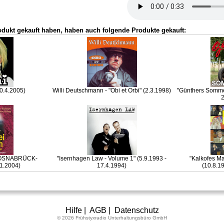
odukt gekauft haben, haben auch folgende Produkte gekauft:
10.4.2005)
Willi Deutschmann - "Obi et Orbi" (2.3.1998)
"Günthers Sommer
2
h (OSNABRÜCK-
"Isernhagen Law - Volume 1" (5.9.1993 -
"Kalkofes Ma
1.2004)
17.4.1994)
(10.8.1
Hilfe
|
AGB
|
Datenschutz
© 2026 Frühstyxradio Unterhaltungsbüro GmbH