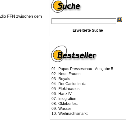
adio FFN zwischen dem
Erweiterte Suche
01.
Papas Presseschau - Ausgabe 5
02.
Neue Frauen
03.
Royals
04.
Der Castor ist da
05.
Elektroautos
06.
Hartz IV
07.
Integration
08.
Oktoberfest
09.
Wasser
10.
Weihnachtsmarkt