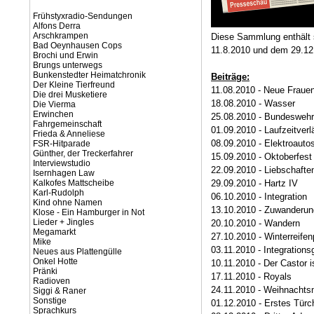
Frühstyxradio-Sendungen
Alfons Derra
Arschkrampen
Diese Sammlung enthält
Bad Oeynhausen Cops
11.8.2010 und dem 29.12
Brochi und Erwin
Brungs unterwegs
Bunkenstedter Heimatchronik
Beiträge:
Der Kleine Tierfreund
11.08.2010 - Neue Fraue
Die drei Musketiere
18.08.2010 - Wasser
Die Vierma
Erwinchen
25.08.2010 - Bundeswehr
Fahrgemeinschaft
01.09.2010 - Laufzeitver
Frieda & Anneliese
08.09.2010 - Elektroauto
FSR-Hitparade
Günther, der Treckerfahrer
15.09.2010 - Oktoberfest
Interviewstudio
22.09.2010 - Liebschafte
Isernhagen Law
Kalkofes Mattscheibe
29.09.2010 - Hartz IV
Karl-Rudolph
06.10.2010 - Integration
Kind ohne Namen
13.10.2010 - Zuwanderun
Klose - Ein Hamburger in Not
Lieder + Jingles
20.10.2010 - Wandern
Megamarkt
27.10.2010 - Winterreifenp
Mike
03.11.2010 - Integrationsg
Neues aus Plattengülle
Onkel Hotte
10.11.2010 - Der Castor i
Pränki
17.11.2010 - Royals
Radioven
24.11.2010 - Weihnachts
Siggi & Raner
Sonstige
01.12.2010 - Erstes Türc
Sprachkurs