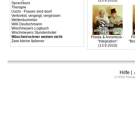
(23.9.2010)
Sprachkurs
Therapie
Uschi - Frauen sind doof
Verkorkst, vergeigt, vergessen
Weltenbummler
Willi Deutschmann
Wischmeyers Logbuch
Wischmeyers Stundenhotel
Wäschetrockner weinen nicht
Frieda & Anneliese -
Fr
Zwei kleine Italiener
"Integration"
"Br
(13.9.2010)
Hilfe
|
© 2026 Frühst