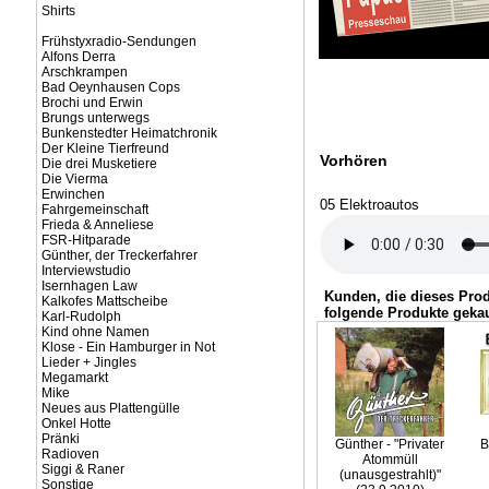
Shirts
Frühstyxradio-Sendungen
Alfons Derra
Arschkrampen
Bad Oeynhausen Cops
Brochi und Erwin
Brungs unterwegs
Bunkenstedter Heimatchronik
Der Kleine Tierfreund
Vorhören
Die drei Musketiere
Die Vierma
Erwinchen
05 Elektroautos
Fahrgemeinschaft
Frieda & Anneliese
FSR-Hitparade
Günther, der Treckerfahrer
Interviewstudio
Isernhagen Law
Kunden, die dieses Pro
Kalkofes Mattscheibe
folgende Produkte gekau
Karl-Rudolph
Kind ohne Namen
Klose - Ein Hamburger in Not
Lieder + Jingles
Megamarkt
Mike
Neues aus Plattengülle
Onkel Hotte
Pränki
Günther - "Privater
B
Radioven
Atommüll
Siggi & Raner
(unausgestrahlt)"
Sonstige