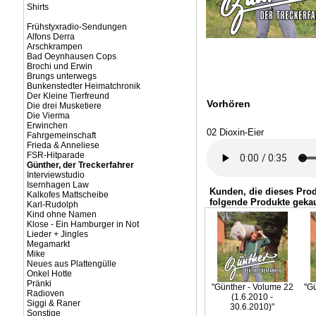
Shirts
Frühstyxradio-Sendungen
Alfons Derra
Arschkrampen
Bad Oeynhausen Cops
Brochi und Erwin
Brungs unterwegs
Bunkenstedter Heimatchronik
Der Kleine Tierfreund
Vorhören
Die drei Musketiere
Die Vierma
Erwinchen
02 Dioxin-Eier
Fahrgemeinschaft
Frieda & Anneliese
FSR-Hitparade
Günther, der Treckerfahrer
Interviewstudio
Isernhagen Law
Kunden, die dieses Pro
Kalkofes Mattscheibe
folgende Produkte gekau
Karl-Rudolph
Kind ohne Namen
Klose - Ein Hamburger in Not
Lieder + Jingles
Megamarkt
Mike
Neues aus Plattengülle
Onkel Hotte
Pränki
"Günther - Volume 22
"G
Radioven
(1.6.2010 -
Siggi & Raner
30.6.2010)"
Sonstige