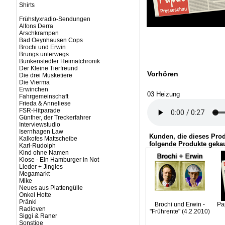
Shirts
Frühstyxradio-Sendungen
Alfons Derra
Arschkrampen
Bad Oeynhausen Cops
Brochi und Erwin
Brungs unterwegs
Bunkenstedter Heimatchronik
Der Kleine Tierfreund
Vorhören
Die drei Musketiere
Die Vierma
Erwinchen
03 Heizung
Fahrgemeinschaft
Frieda & Anneliese
FSR-Hitparade
Günther, der Treckerfahrer
Interviewstudio
Isernhagen Law
Kunden, die dieses Pro
Kalkofes Mattscheibe
folgende Produkte gekau
Karl-Rudolph
Kind ohne Namen
Klose - Ein Hamburger in Not
Lieder + Jingles
Megamarkt
Mike
Neues aus Plattengülle
Onkel Hotte
Pränki
Brochi und Erwin -
Pa
Radioven
"Frührente" (4.2.2010)
Siggi & Raner
Sonstige