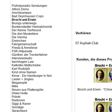
Frühstyxradio-Sendungen
Alfons Derra
Arschkrampen
Bad Oeynhausen Cops
Brochi und Erwin
Brungs unterwegs
Bunkenstedter Heimatchronik
Der Kleine Tierfreund
Vorhören
Die drei Musketiere
Die Vierma
Erwinchen
07 Asphalt-Club
Fahrgemeinschaft
Frieda & Anneliese
FSR-Hitparade
Günther, der Treckerfahrer
Interviewstudio
Kunden, die dieses Pr
Isernhagen Law
Kalkofes Mattscheibe
Karl-Rudolph
Kind ohne Namen
Klose - Ein Hamburger in Not
Lieder + Jingles
Megamarkt
Mike
Brochi und Erwin - "Chin
Neues aus Plattengülle
Onkel Hotte
Pränki
Radioven
Siggi & Raner
Sonstige
Sprachkurs