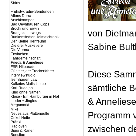
Shirts
Frühstyxradio-Sendungen
Alfons Derra
Arschkrampen
Bad Oeynhausen Cops
Brochi und Erwin
von Dietma
Brungs unterwegs
Bunkenstedter Heimatchronik
Der Kleine Tierfreund
Sabine Bul
Die drei Musketiere
Die Vierma
Erwinchen
Fahrgemeinschaft
Frieda & Anneliese
FSR-Hitparade
Günther, der Treckerfahrer
Diese Samm
Interviewstudio
Isernhagen Law
Kalkofes Mattscheibe
sämtliche B
Karl-Rudolph
Kind ohne Namen
Klose - Ein Hamburger in Not
& Anneliese
Lieder + Jingles
Megamarkt
Mike
Programm 
Neues aus Plattengülle
Onkel Hotte
Pränki
zwischen d
Radioven
Siggi & Raner
Sonstige