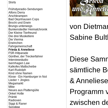
Shirts
Frühstyxradio-Sendungen
Alfons Derra
Arschkrampen
Bad Oeynhausen Cops
Brochi und Erwin
von Dietma
Brungs unterwegs
Bunkenstedter Heimatchronik
Der Kleine Tierfreund
Sabine Bul
Die drei Musketiere
Die Vierma
Erwinchen
Fahrgemeinschaft
Frieda & Anneliese
FSR-Hitparade
Günther, der Treckerfahrer
Diese Samm
Interviewstudio
Isernhagen Law
Kalkofes Mattscheibe
sämtliche B
Karl-Rudolph
Kind ohne Namen
Klose - Ein Hamburger in Not
& Anneliese
Lieder + Jingles
Megamarkt
Mike
Programm 
Neues aus Plattengülle
Onkel Hotte
Pränki
zwischen d
Radioven
Siggi & Raner
Sonstige