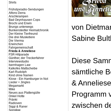
Shirts
Frühstyxradio-Sendungen
Alfons Derra
Arschkrampen
Bad Oeynhausen Cops
Brochi und Erwin
von Dietma
Brungs unterwegs
Bunkenstedter Heimatchronik
Der Kleine Tierfreund
Sabine Bul
Die drei Musketiere
Die Vierma
Erwinchen
Fahrgemeinschaft
Frieda & Anneliese
FSR-Hitparade
Günther, der Treckerfahrer
Diese Samm
Interviewstudio
Isernhagen Law
Kalkofes Mattscheibe
sämtliche B
Karl-Rudolph
Kind ohne Namen
Klose - Ein Hamburger in Not
& Anneliese
Lieder + Jingles
Megamarkt
Mike
Programm 
Neues aus Plattengülle
Onkel Hotte
Pränki
zwischen d
Radioven
Siggi & Raner
Sonstige