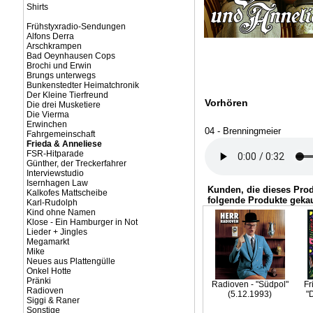
Shirts
Frühstyxradio-Sendungen
Alfons Derra
Arschkrampen
Bad Oeynhausen Cops
Brochi und Erwin
Brungs unterwegs
Bunkenstedter Heimatchronik
Der Kleine Tierfreund
Vorhören
Die drei Musketiere
Die Vierma
Erwinchen
04 - Brenningmeier
Fahrgemeinschaft
Frieda & Anneliese
FSR-Hitparade
Günther, der Treckerfahrer
Interviewstudio
Isernhagen Law
Kunden, die dieses Pro
Kalkofes Mattscheibe
folgende Produkte gekau
Karl-Rudolph
Kind ohne Namen
Klose - Ein Hamburger in Not
Lieder + Jingles
Megamarkt
Mike
Neues aus Plattengülle
Onkel Hotte
Pränki
Radioven - "Südpol"
Fr
Radioven
(5.12.1993)
"
Siggi & Raner
Sonstige