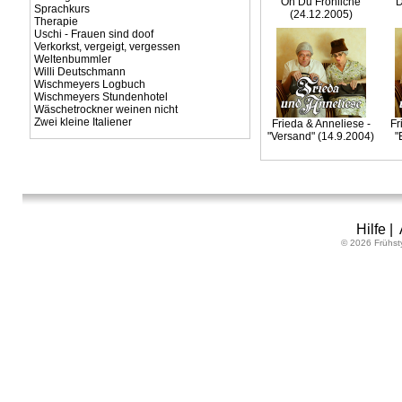
"Oh Du Fröhliche"
"
Sprachkurs
(24.12.2005)
Therapie
Uschi - Frauen sind doof
Verkorkst, vergeigt, vergessen
Weltenbummler
Willi Deutschmann
Wischmeyers Logbuch
Wischmeyers Stundenhotel
Wäschetrockner weinen nicht
Zwei kleine Italiener
Frieda & Anneliese -
Fr
"Versand" (14.9.2004)
"
Hilfe
|
© 2026 Frühst