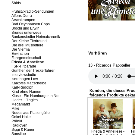
Shirts
Frühstyxradio-Sendungen
Alfons Derra
Arschkrampen
Bad Oeynhausen Cops
Brochi und Erwin
Brungs unterwegs
Bunkenstedter Heimatchronik
Der Kleine Tierfreund
Die drei Musketiere
Die Vierma
Vorhören
Erwinchen
Fahrgemeinschaft
Frieda & Anneliese
13 - Ricardos Pappteller
FSR-Hitparade
Günther, der Treckerfahrer
Interviewstudio
Isernhagen Law
Kalkofes Mattscheibe
Karl-Rudolph
Kunden, die dieses Pro
Kind ohne Namen
folgende Produkte gekau
Klose - Ein Hamburger in Not
Lieder + Jingles
Megamarkt
Mike
Neues aus Plattengülle
Onkel Hotte
Pränki
Radioven
Siggi & Raner
Frieda & Anneliese -
Fr
Sonstige