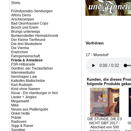
Shirts
Frühstyxradio-Sendungen
Alfons Derra
Arschkrampen
Bad Oeynhausen Cops
Brochi und Erwin
Brungs unterwegs
Bunkenstedter Heimatchronik
Der Kleine Tierfreund
Vorhören
Die drei Musketiere
Die Vierma
Erwinchen
17 - Wunstorf
Fahrgemeinschaft
Frieda & Anneliese
FSR-Hitparade
Günther, der Treckerfahrer
Interviewstudio
Isernhagen Law
Kunden, die dieses Pro
Kalkofes Mattscheibe
folgende Produkte gekau
Karl-Rudolph
Kind ohne Namen
Klose - Ein Hamburger in Not
Lieder + Jingles
Megamarkt
Mike
Neues aus Plattengülle
Onkel Hotte
Pränki
DIE STUNDE, DIE ES
Radioven
NICHT GIBT 2017 -
St
Siggi & Raner
Abschied von 500
Sonstige