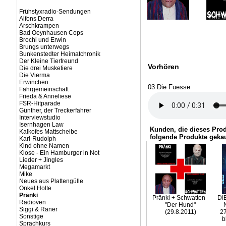
Frühstyxradio-Sendungen
Alfons Derra
Arschkrampen
Bad Oeynhausen Cops
Brochi und Erwin
Brungs unterwegs
Bunkenstedter Heimatchronik
Der Kleine Tierfreund
Vorhören
Die drei Musketiere
Die Vierma
Erwinchen
03 Die Fuesse
Fahrgemeinschaft
Frieda & Anneliese
FSR-Hitparade
Günther, der Treckerfahrer
Interviewstudio
Isernhagen Law
Kunden, die dieses Pro
Kalkofes Mattscheibe
folgende Produkte gekau
Karl-Rudolph
Kind ohne Namen
Klose - Ein Hamburger in Not
Lieder + Jingles
Megamarkt
Mike
Neues aus Plattengülle
Onkel Hotte
Pränki
Pränki + Schwatten -
DI
Radioven
"Der Hund"
Siggi & Raner
(29.8.2011)
27
Sonstige
b
Sprachkurs