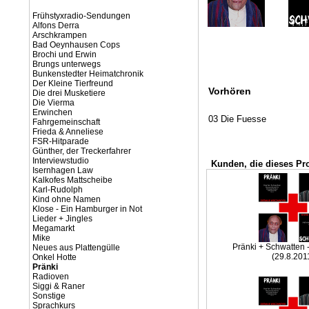
Frühstyxradio-Sendungen
Alfons Derra
Arschkrampen
Bad Oeynhausen Cops
Brochi und Erwin
Brungs unterwegs
Bunkenstedter Heimatchronik
Der Kleine Tierfreund
Vorhören
Die drei Musketiere
Die Vierma
Erwinchen
03 Die Fuesse
Fahrgemeinschaft
Frieda & Anneliese
FSR-Hitparade
Günther, der Treckerfahrer
Interviewstudio
Kunden, die dieses Pr
Isernhagen Law
Kalkofes Mattscheibe
Karl-Rudolph
Kind ohne Namen
Klose - Ein Hamburger in Not
Lieder + Jingles
Megamarkt
Mike
Pränki + Schwatten 
Neues aus Plattengülle
(29.8.201
Onkel Hotte
Pränki
Radioven
Siggi & Raner
Sonstige
Sprachkurs