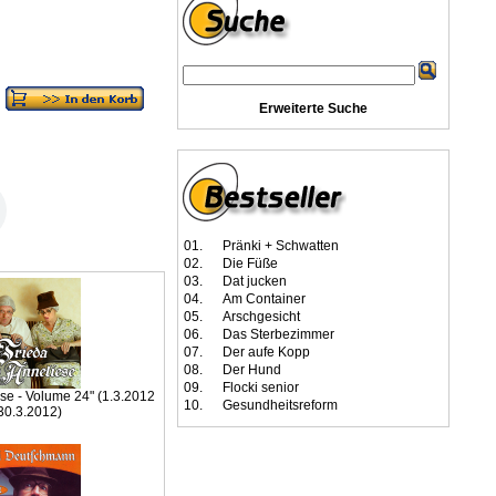
Erweiterte Suche
01.
Pränki + Schwatten
02.
Die Füße
03.
Dat jucken
04.
Am Container
05.
Arschgesicht
06.
Das Sterbezimmer
07.
Der aufe Kopp
08.
Der Hund
09.
Flocki senior
ese - Volume 24" (1.3.2012
10.
Gesundheitsreform
 30.3.2012)