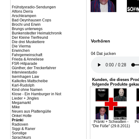
Frühstyxradio-Sendungen
Alfons Derra
Arschkrampen
Bad Oeynhausen Cops
Brochi und Erwin
Brungs unterwegs
Bunkenstedter Heimatchronik
Der Kleine Tierfreund
Vorhören
Die drei Musketiere
Die Vierma
Erwinchen
04 Dat jucken
Fahrgemeinschaft
Frieda & Anneliese
FSR-Hitparade
Günther, der Treckerfahrer
Interviewstudio
Isernhagen Law
Kunden, die dieses Pro
Kalkofes Mattscheibe
folgende Produkte gekau
Karl-Rudolph
Kind ohne Namen
Klose - Ein Hamburger in Not
Lieder + Jingles
Megamarkt
Mike
Neues aus Plattengülle
Onkel Hotte
Pränki
Pränki + Schwatten -
Pr
Radioven
"Die Füße" (29.8.2011)
Siggi & Raner
Sonstige
Sprachkurs