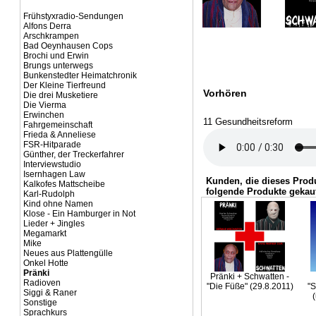
Frühstyxradio-Sendungen
Alfons Derra
Arschkrampen
Bad Oeynhausen Cops
Brochi und Erwin
Brungs unterwegs
Bunkenstedter Heimatchronik
Der Kleine Tierfreund
Vorhören
Die drei Musketiere
Die Vierma
Erwinchen
11 Gesundheitsreform
Fahrgemeinschaft
Frieda & Anneliese
FSR-Hitparade
Günther, der Treckerfahrer
Interviewstudio
Isernhagen Law
Kunden, die dieses Prod
Kalkofes Mattscheibe
folgende Produkte gekauf
Karl-Rudolph
Kind ohne Namen
Klose - Ein Hamburger in Not
Lieder + Jingles
Megamarkt
Mike
Neues aus Plattengülle
Onkel Hotte
Pränki
Pränki + Schwatten -
Radioven
"Die Füße" (29.8.2011)
"S
Siggi & Raner
Sonstige
Sprachkurs