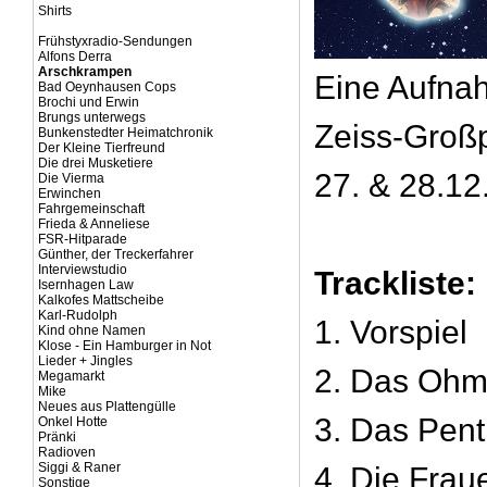
Shirts
Frühstyxradio-Sendungen
Alfons Derra
Arschkrampen
Eine Aufna
Bad Oeynhausen Cops
Brochi und Erwin
Brungs unterwegs
Zeiss-Groß
Bunkenstedter Heimatchronik
Der Kleine Tierfreund
Die drei Musketiere
27. & 28.12
Die Vierma
Erwinchen
Fahrgemeinschaft
Frieda & Anneliese
FSR-Hitparade
Günther, der Treckerfahrer
Interviewstudio
Trackliste:
Isernhagen Law
Kalkofes Mattscheibe
Karl-Rudolph
1. Vorspiel
Kind ohne Namen
Klose - Ein Hamburger in Not
Lieder + Jingles
2. Das Ohm
Megamarkt
Mike
Neues aus Plattengülle
3. Das Penti
Onkel Hotte
Pränki
Radioven
Siggi & Raner
4. Die Frau
Sonstige