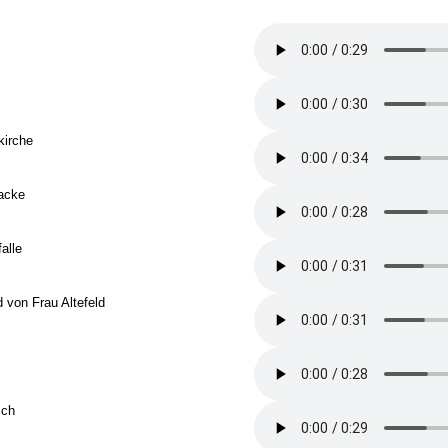
z
kirche
kacke
alle
 von Frau Altefeld
sch