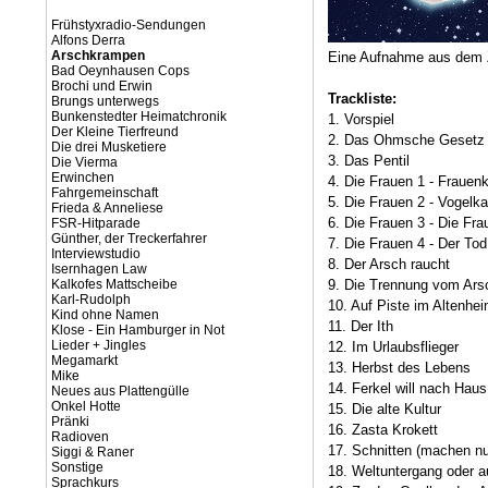
Frühstyxradio-Sendungen
Alfons Derra
Arschkrampen
Eine Aufnahme aus dem Z
Bad Oeynhausen Cops
Brochi und Erwin
Trackliste:
Brungs unterwegs
Bunkenstedter Heimatchronik
1. Vorspiel
Der Kleine Tierfreund
2. Das Ohmsche Gesetz
Die drei Musketiere
3. Das Pentil
Die Vierma
Erwinchen
4. Die Frauen 1 - Frauenk
Fahrgemeinschaft
5. Die Frauen 2 - Vogelk
Frieda & Anneliese
6. Die Frauen 3 - Die Fra
FSR-Hitparade
Günther, der Treckerfahrer
7. Die Frauen 4 - Der Tod
Interviewstudio
8. Der Arsch raucht
Isernhagen Law
Kalkofes Mattscheibe
9. Die Trennung vom Ars
Karl-Rudolph
10. Auf Piste im Altenhe
Kind ohne Namen
11. Der Ith
Klose - Ein Hamburger in Not
Lieder + Jingles
12. Im Urlaubsflieger
Megamarkt
13. Herbst des Lebens
Mike
14. Ferkel will nach Haus
Neues aus Plattengülle
Onkel Hotte
15. Die alte Kultur
Pränki
16. Zasta Krokett
Radioven
17. Schnitten (machen nu
Siggi & Raner
Sonstige
18. Weltuntergang oder a
Sprachkurs