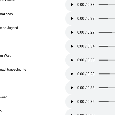
uch Herbst
Amazonas
seine Jugend
im Wald
hnachtsgeschichte
lwoer
o