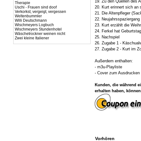
19. Zu den Quellen des
Therapie
20. Kurt erinnert sich an
Uschi - Frauen sind doof
Verkorkst, vergeigt, vergessen
21. Die Altenpfleger (Sa
Weltenbummler
22. Neujahrsspaziergang
Willi Deutschmann
Wischmeyers Logbuch
23. Kurt erzählt die Wei
Wischmeyers Stundenhotel
24. Ferkel hat Geburtsta
Wäschetrockner weinen nicht
25. Nachspiel
Zwei kleine Italiener
26. Zugabe 1 - Käschual
27. Zugabe 2 - Kurt im Z
Außerdem enthalten:
- m3u-Playliste
- Cover zum Ausdrucken (
Kunden, die während ei
erhalten haben, können
Vorhören