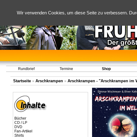
Wir verwenden Cookies, um diese Seite zu verbessern. Dur
Rundbrief
Termine
Shop
Startseite
»
Arschkrampen
»
Arschkrampen - "Arschkrampen im We
Bücher
CD / LP
DVD
Fan-Artikel
Shirts