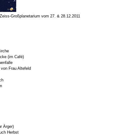
eiss-Großplanetarium vom 27. & 28.12.2011
irche
acke (im Café)
uenfalle
 von Frau Altefeld
ch
im
r Ärger)
uch Herbst