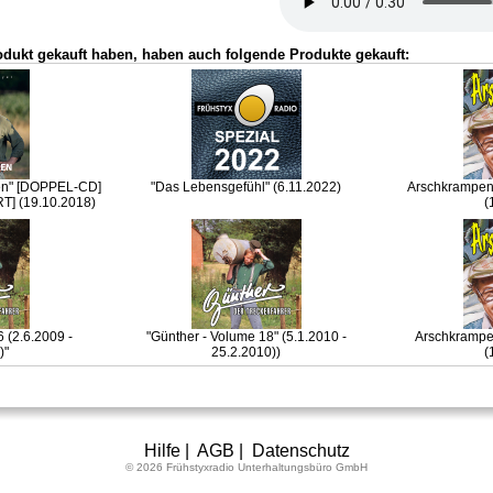
odukt gekauft haben, haben auch folgende Produkte gekauft:
ken" [DOPPEL-CD]
"Das Lebensgefühl" (6.11.2022)
Arschkrampen 
] (19.10.2018)
(
 (2.6.2009 -
"Günther - Volume 18" (5.1.2010 -
Arschkrampen 
)"
25.2.2010))
(
Hilfe
|
AGB
|
Datenschutz
© 2026 Frühstyxradio Unterhaltungsbüro GmbH