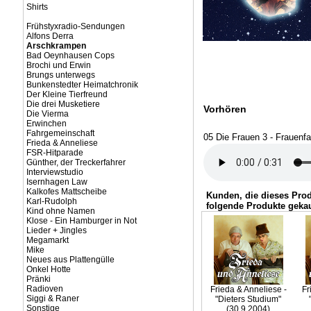
Shirts
Frühstyxradio-Sendungen
Alfons Derra
Arschkrampen
Bad Oeynhausen Cops
Brochi und Erwin
Brungs unterwegs
Bunkenstedter Heimatchronik
Der Kleine Tierfreund
Die drei Musketiere
Vorhören
Die Vierma
Erwinchen
Fahrgemeinschaft
05 Die Frauen 3 - Frauenfa
Frieda & Anneliese
FSR-Hitparade
Günther, der Treckerfahrer
Interviewstudio
Isernhagen Law
Kalkofes Mattscheibe
Kunden, die dieses Pro
Karl-Rudolph
folgende Produkte gekau
Kind ohne Namen
Klose - Ein Hamburger in Not
Lieder + Jingles
Megamarkt
Mike
Neues aus Plattengülle
Onkel Hotte
Pränki
Radioven
Frieda & Anneliese -
Fr
Siggi & Raner
"Dieters Studium"
Sonstige
(30.9.2004)