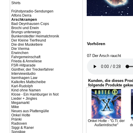
Shirts
Frühstyxradio-Sendungen
Alfons Derra
Arschkrampen
Bad Oeynhausen Cops
Brochi und Erwin
Brungs unterwegs
Bunkenstedter Heimatchronik
Der Kleine Tierfreund
Vorhören
Die drei Musketiere
Die Vierma
Erwinchen
07 Der Arsch raucht
Fahrgemeinschaft
Frieda & Anneliese
FSR-Hitparade
Günther, der Treckerfahrer
Interviewstudio
Isernhagen Law
Kunden, die dieses Pro
Kalkofes Mattscheibe
folgende Produkte gekau
Karl-Rudolph
Kind ohne Namen
Klose - Ein Hamburger in Not
Lieder + Jingles
Megamarkt
Mike
Neues aus Plattengülle
Onkel Hotte
Pränki
Onkel Hotte - "G.TI, der
Radioven
Außerirdische"
d
Siggi & Raner
Sonstige