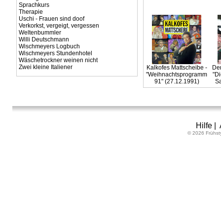
Sprachkurs
Therapie
Uschi - Frauen sind doof
Verkorkst, vergeigt, vergessen
Weltenbummler
Willi Deutschmann
Wischmeyers Logbuch
Wischmeyers Stundenhotel
Wäschetrockner weinen nicht
Zwei kleine Italiener
Kalkofes Mattscheibe -
Der
"Weihnachtsprogramm
"Di
91" (27.12.1991)
Sa
Hilfe
|
© 2026 Frühst