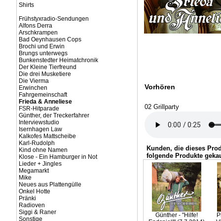
Shirts
Frühstyxradio-Sendungen
Alfons Derra
Arschkrampen
Bad Oeynhausen Cops
Brochi und Erwin
Brungs unterwegs
Bunkenstedter Heimatchronik
Der Kleine Tierfreund
Die drei Musketiere
Die Vierma
Vorhören
Erwinchen
Fahrgemeinschaft
Frieda & Anneliese
02 Grillparty
FSR-Hitparade
Günther, der Treckerfahrer
Interviewstudio
Isernhagen Law
Kalkofes Mattscheibe
Karl-Rudolph
Kunden, die dieses Pro
Kind ohne Namen
folgende Produkte gekau
Klose - Ein Hamburger in Not
Lieder + Jingles
Megamarkt
Mike
Neues aus Plattengülle
Onkel Hotte
Pränki
Radioven
Siggi & Raner
Günther - "Hilfe!
P
Sonstige