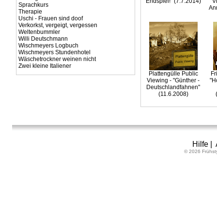
Endspiel!" (7.7.2014)
V
Sprachkurs
Ann
Therapie
Uschi - Frauen sind doof
Verkorkst, vergeigt, vergessen
Weltenbummler
Willi Deutschmann
Wischmeyers Logbuch
Wischmeyers Stundenhotel
Wäschetrockner weinen nicht
Zwei kleine Italiener
Plattengülle Public
Fr
Viewing - "Günther -
"H
Deutschlandfahnen"
(11.6.2008)
Hilfe
|
© 2026 Frühst