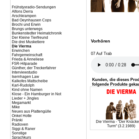
Frühstyxradio-Sendungen
Alfons Derra
Arschkrampen
Bad Oeynhausen Cops
Brochi und Erwin
Brungs unterwegs
Bunkenstedter Heimatchronik
Der Kleine Tierfreund
Vorhören
Die drei Musketiere
Die Vierma
Erwinchen
07 Auf Trab
Fahrgemeinschaft
Frieda & Anneliese
FSR-Hitparade
Günther, der Treckerfahrer
Interviewstudio
Isernhagen Law
Kunden, die dieses Pro
Kalkofes Mattscheibe
folgende Produkte gekau
Karl-Rudolph
Kind ohne Namen
Klose - Ein Hamburger in Not
Lieder + Jingles
Megamarkt
Mike
Neues aus Plattengülle
Onkel Hotte
Pränki
Die Vierma - "Der Knäcke
Radioven
Turm" (3.2.1989)
Siggi & Raner
Sonstige
Sprachkurs