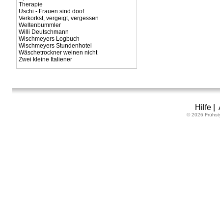
Therapie
Uschi - Frauen sind doof
Verkorkst, vergeigt, vergessen
Weltenbummler
Willi Deutschmann
Wischmeyers Logbuch
Wischmeyers Stundenhotel
Wäschetrockner weinen nicht
Zwei kleine Italiener
Hilfe
|
© 2026 Frühst