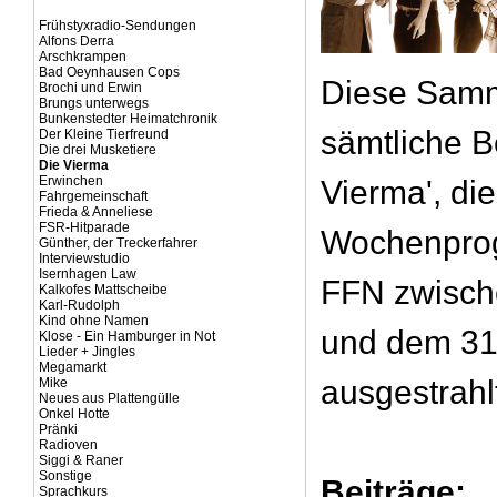
Frühstyxradio-Sendungen
Alfons Derra
Arschkrampen
Bad Oeynhausen Cops
Diese Samm
Brochi und Erwin
Brungs unterwegs
Bunkenstedter Heimatchronik
sämtliche B
Der Kleine Tierfreund
Die drei Musketiere
Die Vierma
Erwinchen
Vierma', die
Fahrgemeinschaft
Frieda & Anneliese
FSR-Hitparade
Wochenpro
Günther, der Treckerfahrer
Interviewstudio
Isernhagen Law
FFN zwisch
Kalkofes Mattscheibe
Karl-Rudolph
Kind ohne Namen
und dem 31
Klose - Ein Hamburger in Not
Lieder + Jingles
Megamarkt
ausgestrahl
Mike
Neues aus Plattengülle
Onkel Hotte
Pränki
Radioven
Siggi & Raner
Sonstige
Beiträge:
Sprachkurs