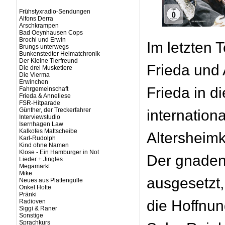
Frühstyxradio-Sendungen
Alfons Derra
Arschkrampen
Bad Oeynhausen Cops
Brochi und Erwin
Im letzten T
Brungs unterwegs
Bunkenstedter Heimatchronik
Der Kleine Tierfreund
Frieda und 
Die drei Musketiere
Die Vierma
Erwinchen
Frieda in d
Fahrgemeinschaft
Frieda & Anneliese
FSR-Hitparade
Günther, der Treckerfahrer
internation
Interviewstudio
Isernhagen Law
Kalkofes Mattscheibe
Altersheim
Karl-Rudolph
Kind ohne Namen
Klose - Ein Hamburger in Not
Der gnaden
Lieder + Jingles
Megamarkt
Mike
ausgesetzt, 
Neues aus Plattengülle
Onkel Hotte
Pränki
die Hoffnung
Radioven
Siggi & Raner
Sonstige
Sprachkurs