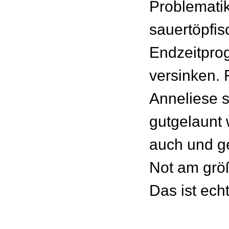
Problematik
sauertöpfis
Endzeitpro
versinken. 
Anneliese s
gutgelaunt 
auch und g
Not am größ
Das ist ech