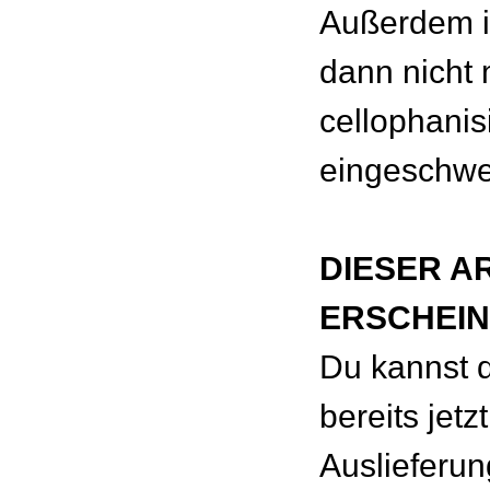
Außerdem is
dann nicht
cellophanisi
eingeschwei
DIESER A
ERSCHEINT
Du kannst d
bereits jetz
Auslieferun