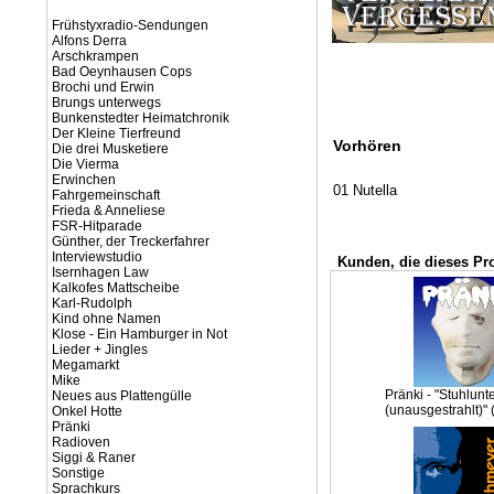
Frühstyxradio-Sendungen
Alfons Derra
Arschkrampen
Bad Oeynhausen Cops
Brochi und Erwin
Brungs unterwegs
Bunkenstedter Heimatchronik
Der Kleine Tierfreund
Vorhören
Die drei Musketiere
Die Vierma
Erwinchen
01 Nutella
Fahrgemeinschaft
Frieda & Anneliese
FSR-Hitparade
Günther, der Treckerfahrer
Interviewstudio
Kunden, die dieses Pr
Isernhagen Law
Kalkofes Mattscheibe
Karl-Rudolph
Kind ohne Namen
Klose - Ein Hamburger in Not
Lieder + Jingles
Megamarkt
Mike
Pränki - "Stuhlun
Neues aus Plattengülle
(unausgestrahlt)" 
Onkel Hotte
Pränki
Radioven
Siggi & Raner
Sonstige
Sprachkurs