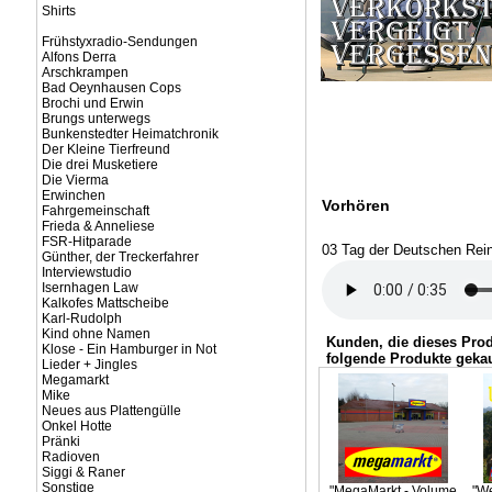
Shirts
Frühstyxradio-Sendungen
Alfons Derra
Arschkrampen
Bad Oeynhausen Cops
Brochi und Erwin
Brungs unterwegs
Bunkenstedter Heimatchronik
Der Kleine Tierfreund
Die drei Musketiere
Die Vierma
Erwinchen
Vorhören
Fahrgemeinschaft
Frieda & Anneliese
FSR-Hitparade
03 Tag der Deutschen Rein
Günther, der Treckerfahrer
Interviewstudio
Isernhagen Law
Kalkofes Mattscheibe
Karl-Rudolph
Kind ohne Namen
Kunden, die dieses Pro
Klose - Ein Hamburger in Not
folgende Produkte gekau
Lieder + Jingles
Megamarkt
Mike
Neues aus Plattengülle
Onkel Hotte
Pränki
Radioven
Siggi & Raner
Sonstige
"MegaMarkt - Volume
"We